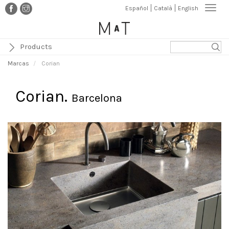
Pasar
Togg
Español
Català
English
al
navi
contenido
principal
Products
Marcas
Corian
Corian.
Barcelona