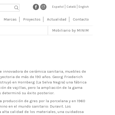
Español
Català
English
ción
Marcas
Proyectos
Actualidad
Contacto
l
Mobiliario by MINIM
 e innovadora de cerámica sanitaria, muebles de
ayectoria de más de 190 años. Georg Friederich
nstruyó en Hornberg (La Selva Negra) una fábrica
ción de vajillas, pero la ampliación de la gama
s determinó su éxito posterior.
la producción de gres por la porcelana y en 1960
ino en el mundo sanitario: Duravit. Los
 alta calidad de los materiales, una cuidadosa