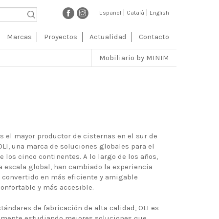
Español
Català
English
ción
Marcas
Proyectos
Actualidad
Contacto
l
Mobiliario by MINIM
es el mayor productor de cisternas en el sur de
 OLI, una marca de soluciones globales para el
 los cinco continentes. A lo largo de los años,
a escala global, han cambiado la experiencia
a convertido en más eficiente y amigable
nfortable y más accesible.
tándares de fabricación de alta calidad, OLI es
uamente estudiando mejores soluciones que