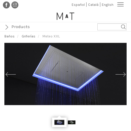
Pasar
Togg
Español
Català
English
al
navi
contenido
principal
Products
Baños
Griferías
Meteo XXL