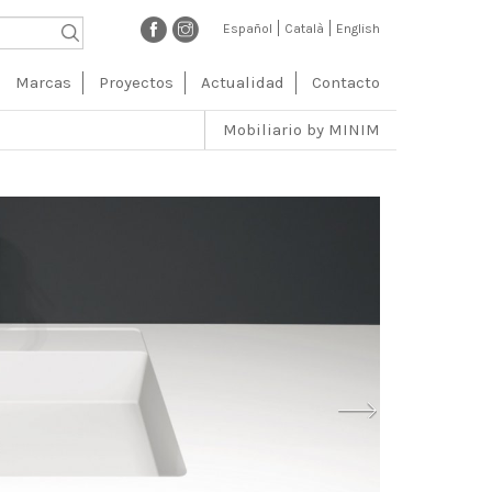
Español
Català
English
ción
Marcas
Proyectos
Actualidad
Contacto
l
Mobiliario by MINIM