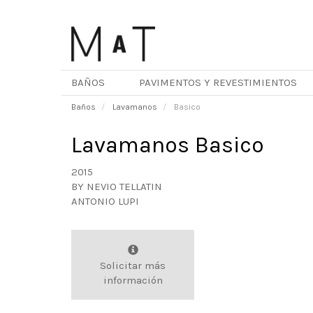
Pasar
al
contenido
principal
BAÑOS
PAVIMENTOS Y REVESTIMIENTOS
Baños
Lavamanos
Basico
Lavamanos Basico
2015
BY
NEVIO TELLATIN
ANTONIO LUPI
Solicitar más
información