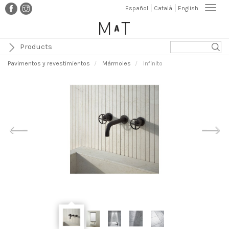
Pasar
Togg
Español
Català
English
al
navi
contenido
principal
Products
Pavimentos y revestimientos
Mármoles
Infinito