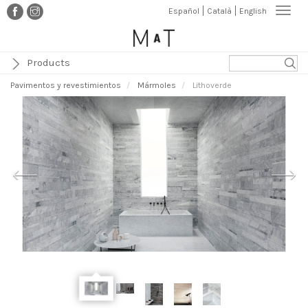
Pasar
Togg
Español
Català
English
al
navi
contenido
principal
Products
Pavimentos y revestimientos
Mármoles
Lithoverde