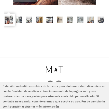
Este sitio web utiliza cookies de terceros para elaborar estadísticas de uso,
con la finalidad de analizar el funcionamiento de la página web y sus
© 2020 - MAT by MINIM · Amigó 78-80, bajos (local) · 08021 Barcelona ·
preferencias de navegación para ofrecerle contenido personalizado. Si
T. (+34) 931 640 603 · info@matminim.com
continúa navegando, consideraremos que acepta su uso. Puede cambiar la
Aviso legal
Política de protección de datos
Política de cookies
configuración u obtener más información