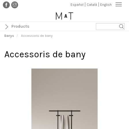
Vés
Togg
Español
Català
English
al
navi
contingut
Products
Banys
Accessoris de bany
Accessoris de bany