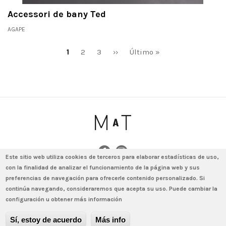
Accessori de bany Ted
AGAPE
Paginació
Pàgina
1
Pàgina
2
Pàgina
3
Pàgina
››
Última
Último »
actual
següent
pàgina
Este sitio web utiliza cookies de terceros para elaborar estadísticas de uso,
con la finalidad de analizar el funcionamiento de la página web y sus
© 2020 - MAT by MINIM · Amigó 78-80, bajos (local) · 08021 Barcelona ·
preferencias de navegación para ofrecerle contenido personalizado. Si
T. (+34) 931 640 603 · info@matminim.com
continúa navegando, consideraremos que acepta su uso. Puede cambiar la
Avís legal
Política de protecció de dades
Política de galetes
configuración u obtener más información
Menú
Contacte
Sí, estoy de acuerdo
Más info
al