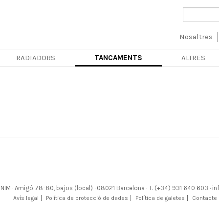
Navegac
Nosaltres
principa
RADIADORS
TANCAMENTS
ALTRES
NIM · Amigó 78-80, bajos (local) · 08021 Barcelona · T. (+34) 931 640 603 
Avís legal
Política de protecció de dades
Política de galetes
Contacte