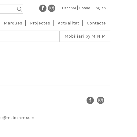
Español
Català
English
ión
Marques
Projectes
Actualitat
Contacte
l
Mobiliari by MINIM
· info@matminim.com