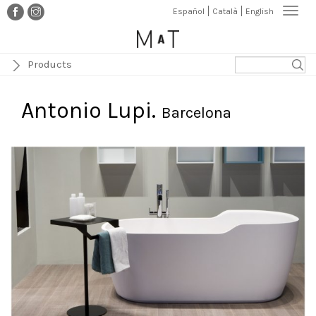
Vés
Togg
Español
Català
English
al
navi
contingut
Products
Antonio Lupi.
Barcelona