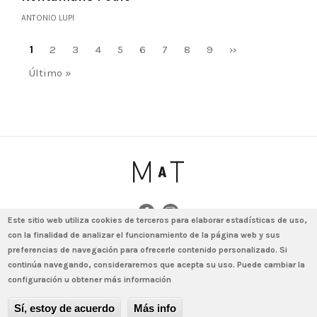
ANTONIO LUPI
Paginació
Pàgina
1
Pàgina
2
Pàgina
3
Pàgina
4
Pàgina
5
Pàgina
6
Pàgina
7
Pàgina
8
Pàgina
9
Pàgina
››
actual
següent
Última
Último »
pàgina
Este sitio web utiliza cookies de terceros para elaborar estadísticas de uso,
con la finalidad de analizar el funcionamiento de la página web y sus
© 2020 - MAT by MINIM · Amigó 78-80, bajos (local) · 08021 Barcelona ·
preferencias de navegación para ofrecerle contenido personalizado. Si
T. (+34) 931 640 603 · info@matminim.com
continúa navegando, consideraremos que acepta su uso. Puede cambiar la
Avís legal
Política de protecció de dades
Política de galetes
configuración u obtener más información
Menú
Contacte
Sí, estoy de acuerdo
Más info
al