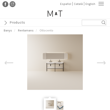
Vés
Togg
Español
Català
English
al
navi
contingut
Products
Banys
Rentamans
Ottocento