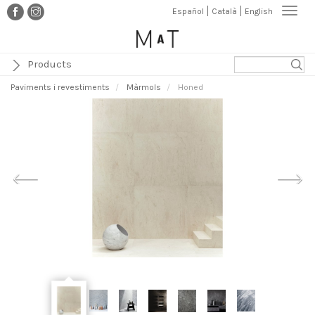
Vés
Togg
Español
Català
English
al
navi
contingut
Products
Paviments i revestiments
Màrmols
Honed