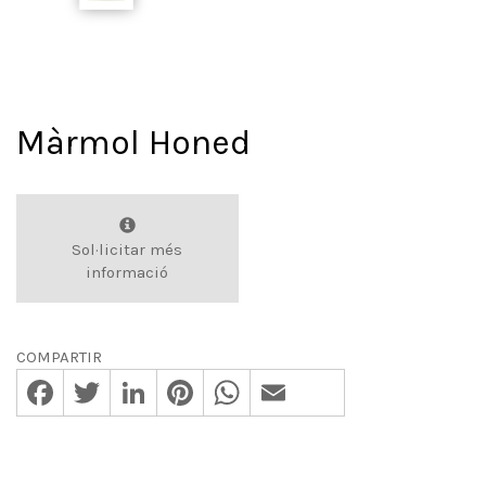
Màrmol Honed
Sol·licitar més
informació
COMPARTIR
Facebook
Twitter
LinkedIn
Pinterest
WhatsApp
Email