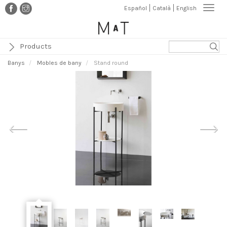
Vés
Togg
Español
Català
English
al
navi
contingut
Products
Banys
Mobles de bany
Stand round