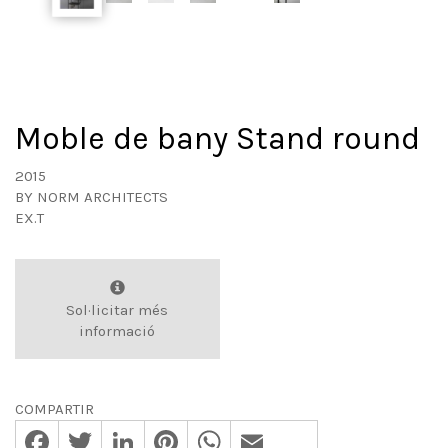
Moble de bany Stand round
2015
BY
NORM ARCHITECTS
EX.T
Sol·licitar més
informació
COMPARTIR
Facebook
Twitter
LinkedIn
Pinterest
WhatsApp
Email